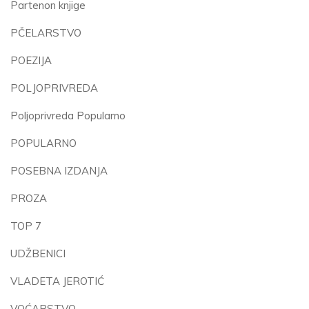
Partenon knjige
PČELARSTVO
POEZIJA
POLJOPRIVREDA
Poljoprivreda Popularno
POPULARNO
POSEBNA IZDANJA
PROZA
TOP 7
UDŽBENICI
VLADETA JEROTIĆ
VOĆARSTVO