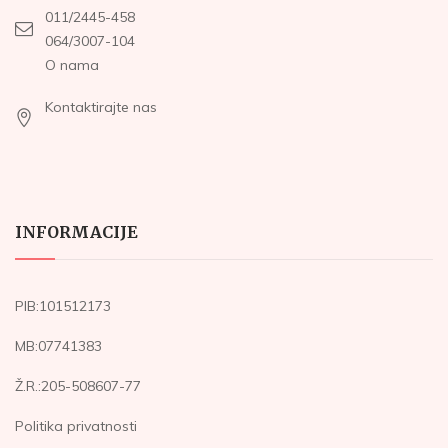
011/2445-458
064/3007-104
O nama
Kontaktirajte nas
INFORMACIJE
PIB:101512173
MB:07741383
Ž.R.:205-508607-77
Politika privatnosti