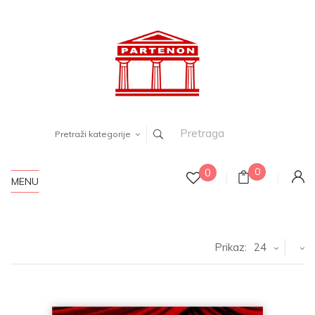
Pretraži kategorije
0
0
MENU
Prikaz:
24