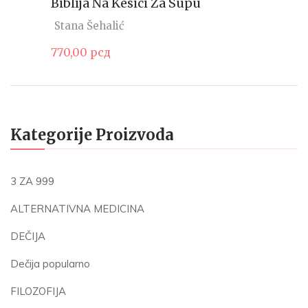
Biblija Na Kesici Za Supu
Stana Šehalić
770,00
рсд
Kategorije Proizvoda
3 ZA 999
ALTERNATIVNA MEDICINA
DEČIJA
Dečija popularno
FILOZOFIJA