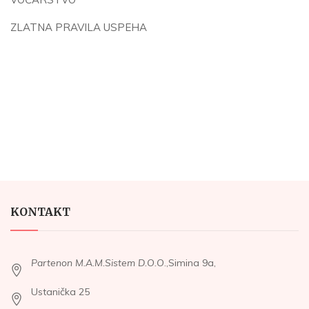
ZLATNA PRAVILA USPEHA
KONTAKT
Partenon M.A.M.Sistem D.O.O
.,Simina 9a,
Ustanička 25