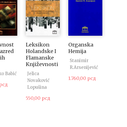
vnost
Leksikon
Organska
Razred
Holandske I
Hemija
ih
Flamanske
Stanimir
Književnosti
R.Arsenijević
ko Babić
Jelica
1.760,00
рсд
Novaković
рсд
Lopušina
550,00
рсд