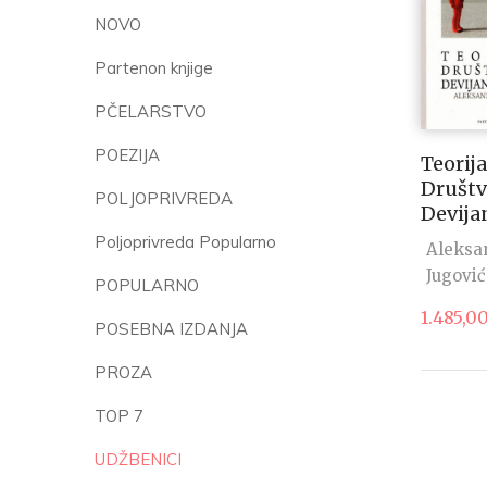
NOVO
Partenon knjige
PČELARSTVO
POEZIJA
Teorija
Društ
POLJOPRIVREDA
Devija
Poljoprivreda Popularno
Aleksa
Jugović
POPULARNO
1.485,0
POSEBNA IZDANJA
PROZA
TOP 7
UDŽBENICI