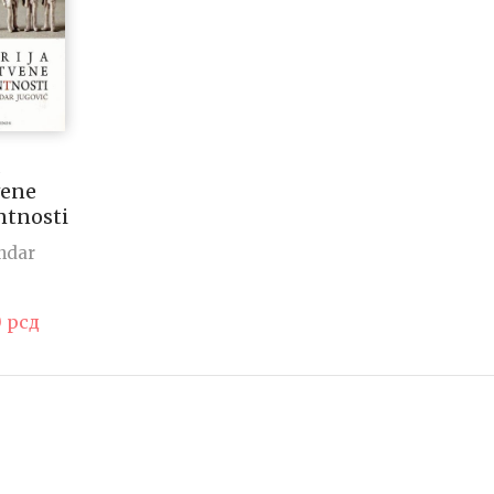
vene
ntnosti
ndar
0
рсд