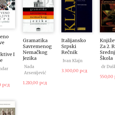
veno
Gramatika
Italijansko
Knjiže
ve
Savremenog
Srpski
Za 2. 
Nemačkog
Rečnik
Srednj
ktive I
Jezika
Škola
ke
Ivan Klajn
Nada
dr Duš
ndar
3.300,00
рсд
Arsenijević
550,00
1.210,00
рсд
0
рсд