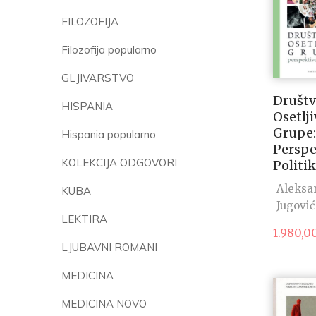
FILOZOFIJA
Filozofija popularno
GLJIVARSTVO
Društ
HISPANIA
Osetlji
Grupe:
Hispania popularno
Perspe
KOLEKCIJA ODGOVORI
Politi
Aleksa
KUBA
Jugović
LEKTIRA
1.980,0
LJUBAVNI ROMANI
MEDICINA
MEDICINA NOVO