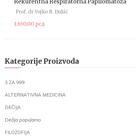
Rekurentna Respiratorna Papilomatoza
Prof. dr Vojko B. Đukić
1.650,00
рсд
Kategorije Proizvoda
3 ZA 999
ALTERNATIVNA MEDICINA
DEČIJA
Dečija popularno
FILOZOFIJA