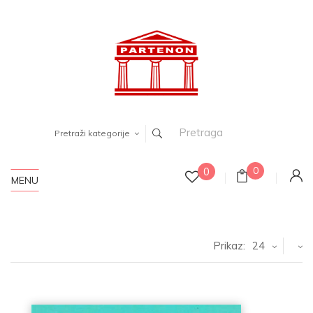
Pretraži kategorije
0
0
MENU
Prikaz:
24