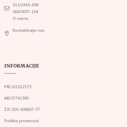
011/2445-458
064/3007-104
O nama
Kontaktirajte nas
INFORMACIJE
PIB:101512173
MB:07741383
Ž.R.:205-508607-77
Politika privatnosti