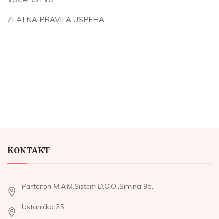
ZLATNA PRAVILA USPEHA
KONTAKT
Partenon M.A.M.Sistem D.O.O
.,Simina 9a,
Ustanička 25