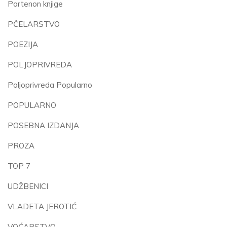
Partenon knjige
PČELARSTVO
POEZIJA
POLJOPRIVREDA
Poljoprivreda Popularno
POPULARNO
POSEBNA IZDANJA
PROZA
TOP 7
UDŽBENICI
VLADETA JEROTIĆ
VOĆARSTVO