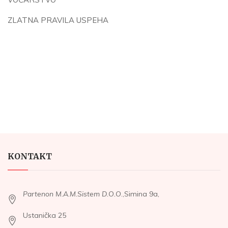
ZLATNA PRAVILA USPEHA
KONTAKT
Partenon M.A.M.Sistem D.O.O
.,Simina 9a,
Ustanička 25