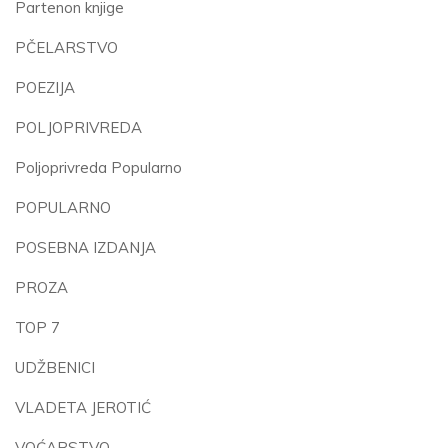
Partenon knjige
PČELARSTVO
POEZIJA
POLJOPRIVREDA
Poljoprivreda Popularno
POPULARNO
POSEBNA IZDANJA
PROZA
TOP 7
UDŽBENICI
VLADETA JEROTIĆ
VOĆARSTVO