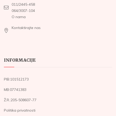
011/2445-458
064/3007-104
O nama
Kontaktirajte nas
INFORMACIJE
PIB:101512173
MB:07741383
Ž.R.:205-508607-77
Politika privatnosti