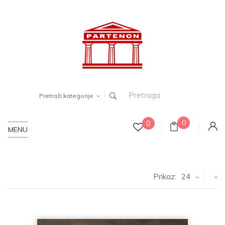
Pretraži kategorije
0
0
MENU
Prikaz:
24