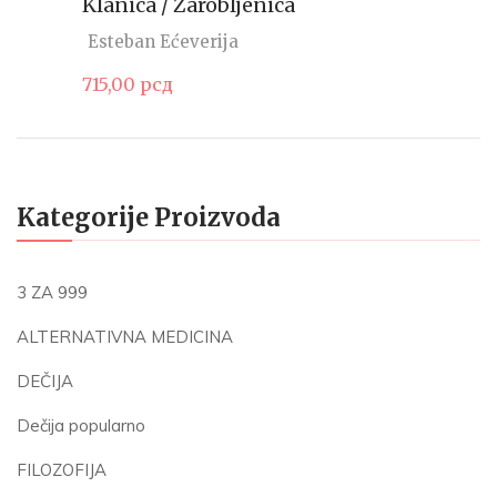
Klanica / Zarobljenica
Esteban Ećeverija
715,00
рсд
Kategorije Proizvoda
3 ZA 999
ALTERNATIVNA MEDICINA
DEČIJA
Dečija popularno
FILOZOFIJA