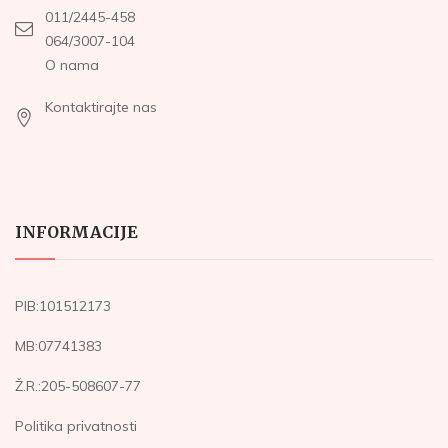
011/2445-458
064/3007-104
O nama
Kontaktirajte nas
INFORMACIJE
PIB:101512173
MB:07741383
Ž.R.:205-508607-77
Politika privatnosti