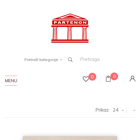
Pretraži kategorije
0
0
MENU
Prikaz:
24