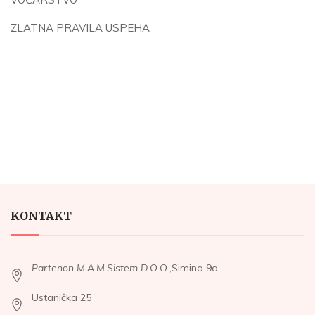
ZLATNA PRAVILA USPEHA
KONTAKT
Partenon M.A.M.Sistem D.O.O
.,Simina 9a,
Ustanička 25