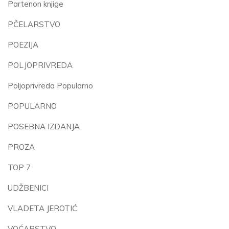
Partenon knjige
PČELARSTVO
POEZIJA
POLJOPRIVREDA
Poljoprivreda Popularno
POPULARNO
POSEBNA IZDANJA
PROZA
TOP 7
UDŽBENICI
VLADETA JEROTIĆ
VOĆARSTVO