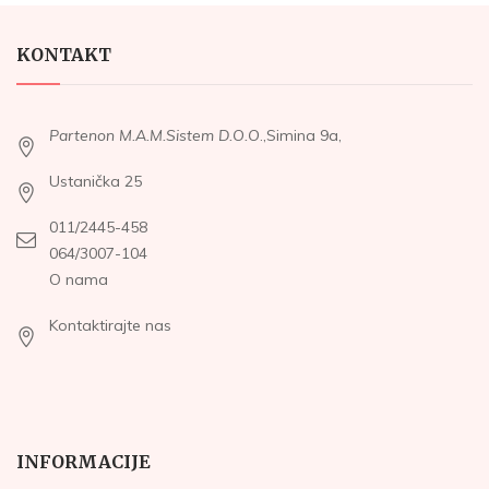
KONTAKT
Partenon M.A.M.Sistem D.O.O
.,Simina 9a,
Ustanička 25
011/2445-458
064/3007-104
O nama
Kontaktirajte nas
INFORMACIJE