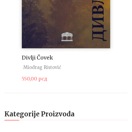
Divlji Čovek
Miodrag Ristović
550,00
рсд
Kategorije Proizvoda