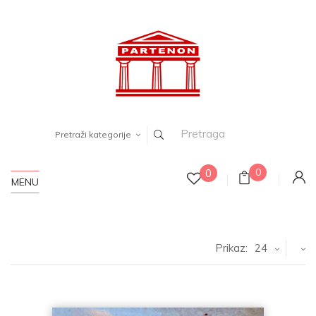
Pretraži kategorije
0
0
MENU
Prikaz:
24