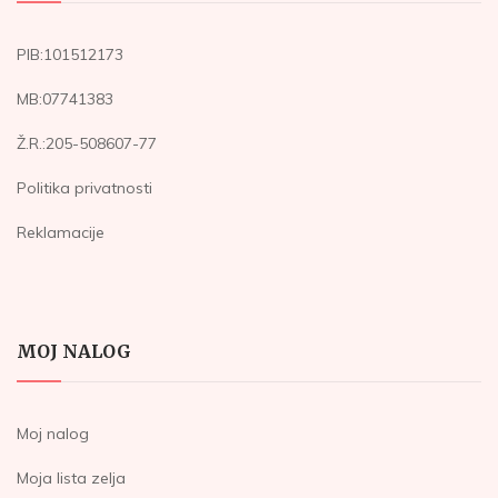
PIB:101512173
MB:07741383
Ž.R.:205-508607-77
Politika privatnosti
Reklamacije
MOJ NALOG
Moj nalog
Moja lista zelja