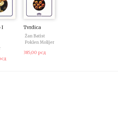
 I
Tvrdica
Žan Batist
Poklen Molijer
r
385,00
рсд
рсд