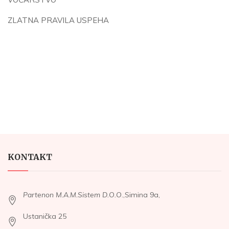
ZLATNA PRAVILA USPEHA
KONTAKT
Partenon M.A.M.Sistem D.O.O
.,Simina 9a,
Ustanička 25