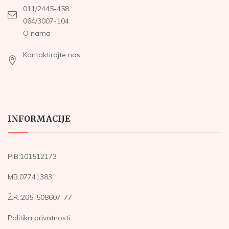
011/2445-458
064/3007-104
O nama
Kontaktirajte nas
INFORMACIJE
PIB:101512173
MB:07741383
Ž.R.:205-508607-77
Politika privatnosti