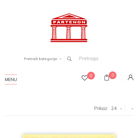
Pretraži kategorije
0
0
MENU
Prikaz:
24