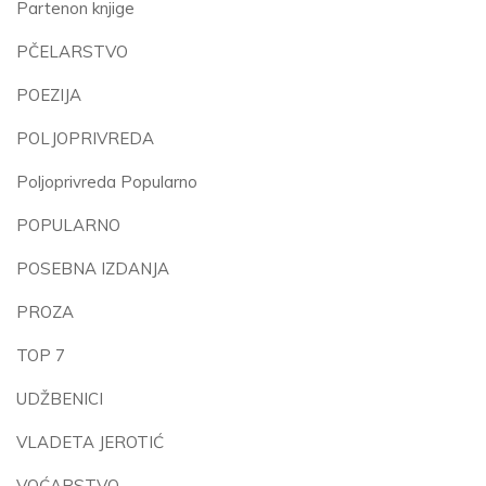
Partenon knjige
PČELARSTVO
POEZIJA
POLJOPRIVREDA
Poljoprivreda Popularno
POPULARNO
POSEBNA IZDANJA
PROZA
TOP 7
UDŽBENICI
VLADETA JEROTIĆ
VOĆARSTVO