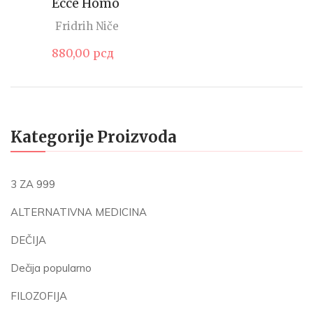
Ecce Homo
Fridrih Niče
880,00
рсд
Kategorije Proizvoda
3 ZA 999
ALTERNATIVNA MEDICINA
DEČIJA
Dečija popularno
FILOZOFIJA