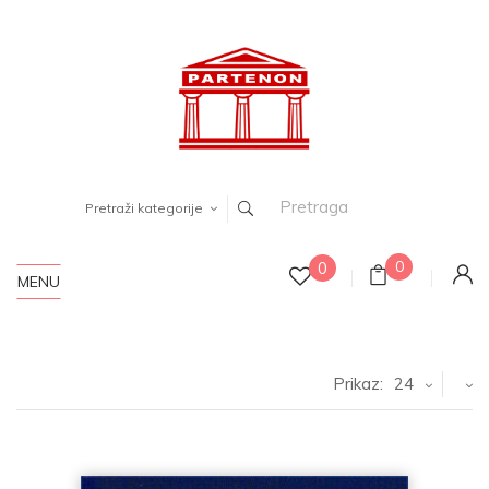
Pretraži kategorije
0
0
MENU
Prikaz:
24