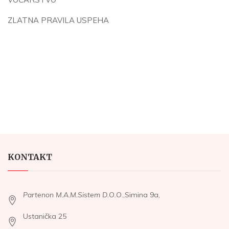
ZLATNA PRAVILA USPEHA
KONTAKT
Partenon M.A.M.Sistem D.O.O
.,Simina 9a,
Ustanička 25