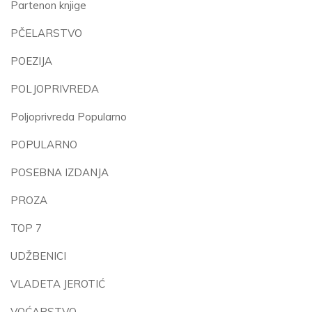
Partenon knjige
PČELARSTVO
POEZIJA
POLJOPRIVREDA
Poljoprivreda Popularno
POPULARNO
POSEBNA IZDANJA
PROZA
TOP 7
UDŽBENICI
VLADETA JEROTIĆ
VOĆARSTVO