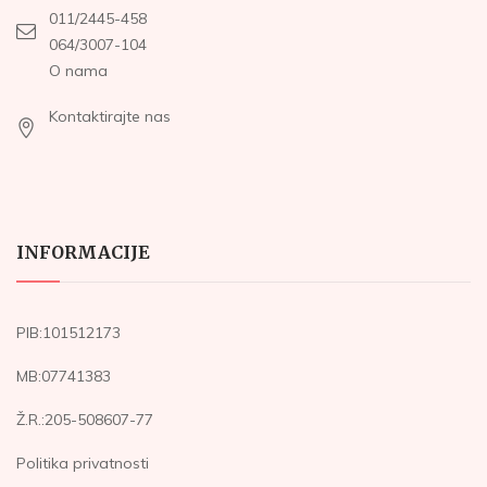
011/2445-458
064/3007-104
O nama
Kontaktirajte nas
INFORMACIJE
PIB:101512173
MB:07741383
Ž.R.:205-508607-77
Politika privatnosti