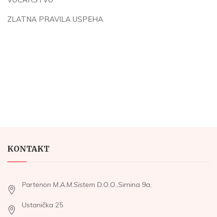
ZLATNA PRAVILA USPEHA
KONTAKT
Partenon M.A.M.Sistem D.O.O
.,Simina 9a,
Ustanička 25