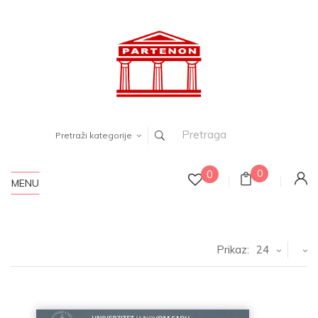
Pretraži kategorije
0
0
MENU
Prikaz:
24