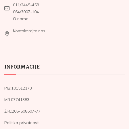
011/2445-458
064/3007-104
O nama
Kontaktirajte nas
INFORMACIJE
PIB:101512173
MB:07741383
Ž.R.:205-508607-77
Politika privatnosti