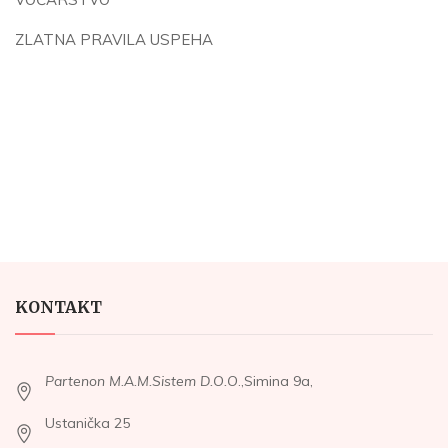
ZLATNA PRAVILA USPEHA
KONTAKT
Partenon M.A.M.Sistem D.O.O
.,Simina 9a,
Ustanička 25