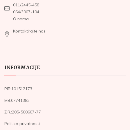
011/2445-458
064/3007-104
O nama
Kontaktirajte nas
INFORMACIJE
PIB:101512173
MB:07741383
Ž.R.:205-508607-77
Politika privatnosti