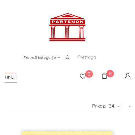
Pretraži kategorije
0
0
MENU
Prikaz:
24