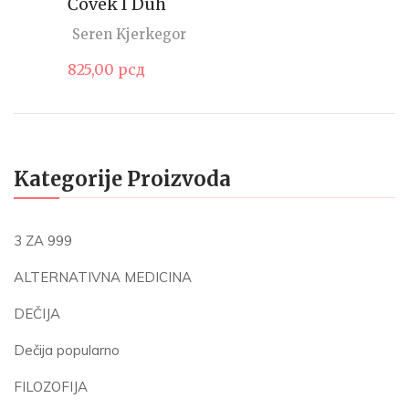
Čovek I Duh
Seren Kjerkegor
825,00
рсд
Kategorije Proizvoda
3 ZA 999
ALTERNATIVNA MEDICINA
DEČIJA
Dečija popularno
FILOZOFIJA