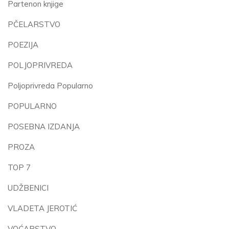
Partenon knjige
PČELARSTVO
POEZIJA
POLJOPRIVREDA
Poljoprivreda Popularno
POPULARNO
POSEBNA IZDANJA
PROZA
TOP 7
UDŽBENICI
VLADETA JEROTIĆ
VOĆARSTVO