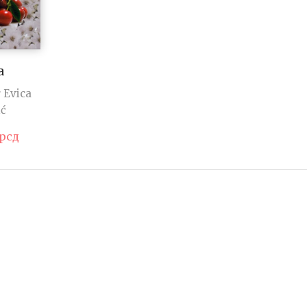
a
r Evica
ić
рсд