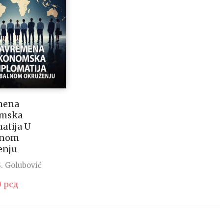
mena
mska
atija U
lnom
enju
. Golubović
0
рсд