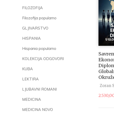
FILOZOFIJA
Filozofija popularno
GLJIVARSTVO
HISPANIA
Hispania popularno
Savre
KOLEKCIJA ODGOVORI
Ekono
Diplom
KUBA
Globa
Okruž
LEKTIRA
Zoran S
LJUBAVNI ROMANI
2.530,0
MEDICINA
MEDICINA NOVO