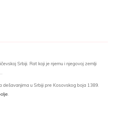
evskoj Srbiji. Rat koji je njemu i njegovoj zemlji
”…
a dešavanjima u Srbiji pre Kosovskog boja 1389.
bolje
.