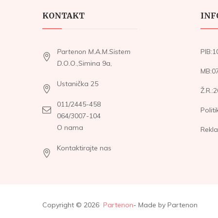
KONTAKT
INF
Partenon M.A.M.Sistem
PIB:
D.O.O
.,Simina 9a,
MB:0
Ustanička 25
Ž.R.:
011/2445-458
Polit
064/3007-104
O nama
Rekla
Kontaktirajte nas
Copyright © 2026
Partenon
- Made by Partenon