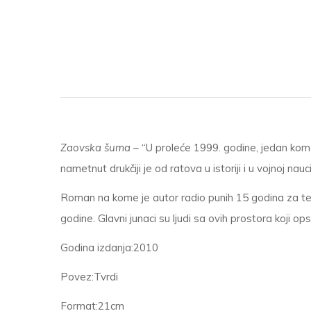
Zaovska šuma
– “U proleće 1999. godine, jedan kom
nametnut drukčiji je od ratova u istoriji i u vojnoj n
Roman na kome je autor radio punih 15 godina za 
godine. Glavni junaci su ljudi sa ovih prostora koji o
Godina izdanja:
2010
Povez:
Tvrdi
Format:
21cm