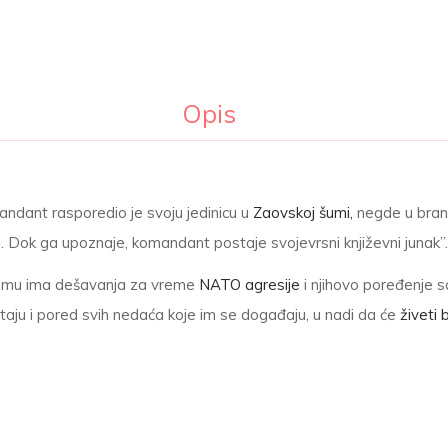
Opis
andant rasporedio je svoju jedinicu u
Zaovskoj šumi,
negde u branič
auci. Dok ga upoznaje, komandant postaje svojevrsni književni junak
temu ima dešavanja za vreme
NATO agresije
i njihovo poređenje s
pstaju i pored svih nedaća koje im se događaju, u nadi da će
živeti 