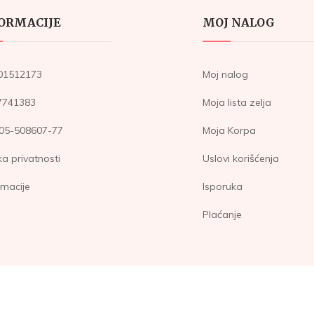
ORMACIJE
MOJ NALOG
101512173
Moj nalog
7741383
Moja lista zelja
205-508607-77
Moja Korpa
ika privatnosti
Uslovi korišćenja
macije
Isporuka
Plaćanje