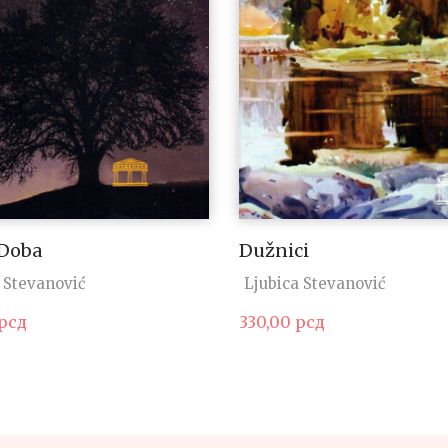
 Doba
Dužnici
 Stevanović
Ljubica Stevanović
рсд
330,00
рсд