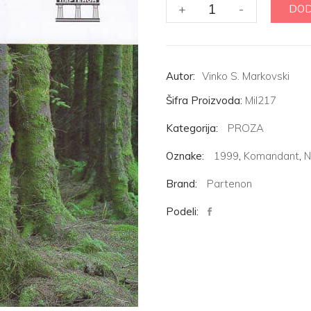
Zaovska
+
-
DOD
šuma
količina
Autor:
Vinko S. Markovski
Šifra Proizvoda:
Mil217
Kategorija:
PROZA
Oznake:
1999
,
Komandant
,
N
Brand:
Partenon
Podeli: