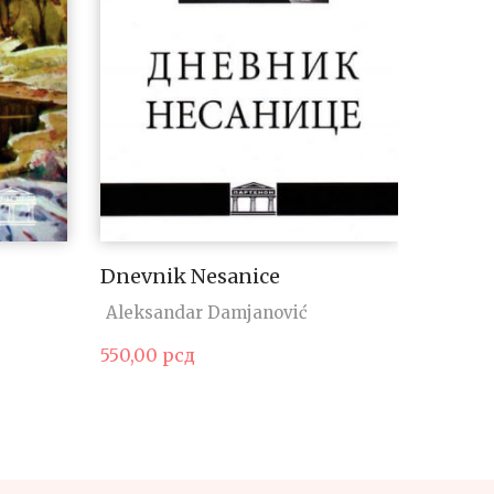
Dnevnik Nesanice
Čujte 
Aleksandar Damjanović
Arčiba
550,00
рсд
330,00