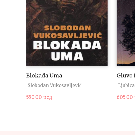
Blokada Uma
Gluvo
Slobodan Vukosavljević
Ljubica
550,00
рсд
605,00