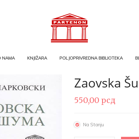
O NAMA
KNJIŽARA
POLJOPRIVREDNA BIBLIOTEKA
B
Zaovska Š
550,00
рсд
Na Stanju