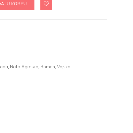
AJ U KORPU
ada
,
Nato Agresija
,
Roman
,
Vojska