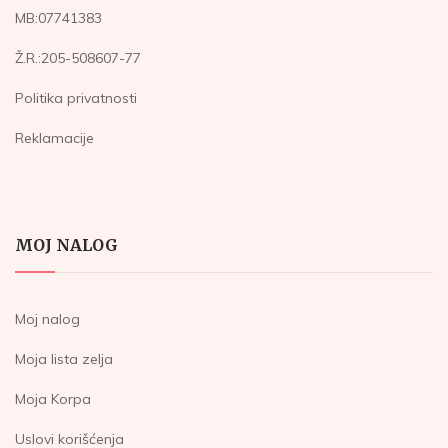
MB:07741383
Ž.R.:205-508607-77
Politika privatnosti
Reklamacije
MOJ NALOG
Moj nalog
Moja lista zelja
Moja Korpa
Uslovi korišćenja