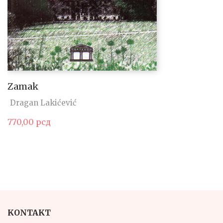
Zamak
Dragan Lakićević
770,00
рсд
KONTAKT