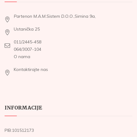
Partenon M.A.M.Sistem D.O.O
.,Simina 9a,
Ustanička 25
011/2445-458
064/3007-104
O nama
Kontaktirajte nas
INFORMACIJE
PIB:101512173