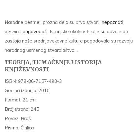
Narodne pesme i prozna dela su prvo stvorili
nepoznati
pesnici i pripovedači.
Istorijske okolnosti koje su dovele do
zastoja naše srednjovekovne kulture pogodovale su razvoju
narodnog usmenog stvaralaštva…
TEORIJA, TUMAČENJE I ISTORIJA
KNJIŽEVNOSTI
ISBN:
978-86-7157-498-3
Godina izdanja:
2010
Format:
21 cm
Broj strana:
245
Povez:
Broš
Pismo:
Ćirilica