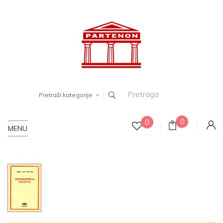
Pretraži kategorije
0
0
MENU