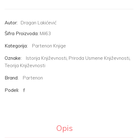
količina
Autor:
Dragan Lakićević
Šifra Proizvoda:
Mil63
Kategorija:
Partenon Knjige
Oznake:
Istorija Književnosti
,
Priroda Usmene Književnosti
,
Teorija Književnosti
Brand:
Partenon
Podeli:
Opis