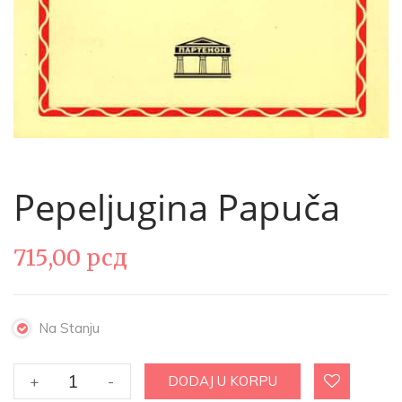
Pepeljugina Papuča
715,00
рсд
Na Stanju
Pepeljugina
+
-
DODAJ U KORPU
papuča