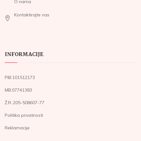
O nama
Kontaktirajte nas
INFORMACIJE
PIB:101512173
MB:07741383
Ž.R.:205-508607-77
Politika privatnosti
Reklamacije