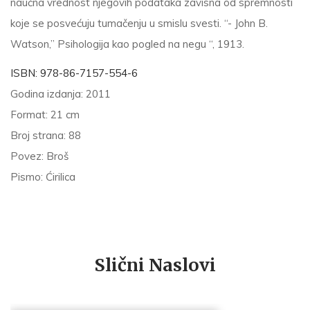
naučna vrednost njegovih podataka zavisna od spremnosti
koje se posvećuju tumačenju u smislu svesti. “- John B.
Watson,” Psihologija kao pogled na negu “, 1913.
ISBN:
978-86-7157-554-6
Godina izdanja:
2011
Format:
21 cm
Broj strana:
88
Povez:
Broš
Pismo:
Ćirilica
Slični Naslovi