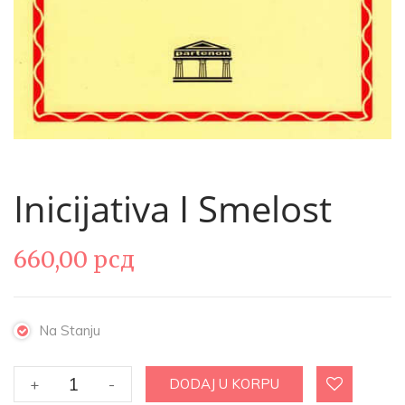
Inicijativa I Smelost
660,00
рсд
Na Stanju
Inicijativa
+
-
DODAJ U KORPU
i