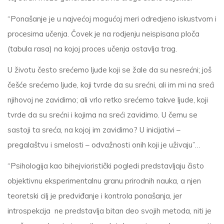
“Ponašanje je u najvećoj mogućoj meri odredjeno iskustvom i
procesima učenja. Čovek je na rodjenju neispisana ploča
(tabula rasa) na kojoj proces učenja ostavlja trag.
U životu često srećemo ljude koji se žale da su nesrećni; još
češće srećemo ljude, koji tvrde da su srećni, ali im mi na sreći
njihovoj ne zavidimo; ali vrlo retko srećemo takve ljude, koji
tvrde da su srećni i kojima na sreći zavidimo. U čemu se
sastoji ta sreća, na kojoj im zavidimo? U inicijativi –
pregalaštvu i smelosti – odvažnosti onih koji je uživaju”…
“Psihologija kao bihejvioristički pogledi predstavljaju čisto
objektivnu eksperimentalnu granu prirodnih nauka, a njen
teoretski cilj je predviđanje i kontrola ponašanja, jer
introspekcija ne predstavlja bitan deo svojih metoda, niti je