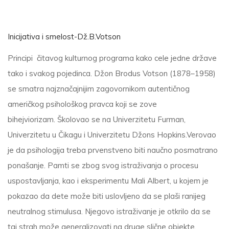
Inicijativa i smelost-Dž.B.Votson
Principi čitavog kulturnog programa kako cele jedne države
tako i svakog pojedinca. Džon Brodus Votson (1878–1958)
se smatra najznačajnijim zagovornikom autentičnog
američkog psihološkog pravca koji se zove
bihejviorizam. Školovao se na Univerzitetu Furman,
Univerzitetu u Čikagu i Univerzitetu Džons Hopkins.Verovao
je da psihologija treba prvenstveno biti naučno posmatrano
ponašanje. Pamti se zbog svog istraživanja o procesu
uspostavljanja, kao i eksperimentu Mali Albert, u kojem je
pokazao da dete može biti uslovljeno da se plaši ranijeg
neutralnog stimulusa. Njegovo istraživanje je otkrilo da se
taj strah može generalizovati na druge slične objekte.