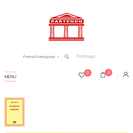
Pretraži kategorije
0
0
MENU