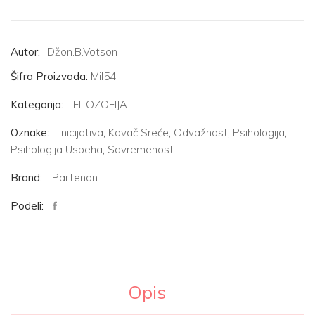
Smelost
količina
Autor:
Džon.B.Votson
Šifra Proizvoda:
Mil54
Kategorija:
FILOZOFIJA
Oznake:
Inicijativa
,
Kovač Sreće
,
Odvažnost
,
Psihologija
,
Psihologija Uspeha
,
Savremenost
Brand:
Partenon
Podeli:
Opis