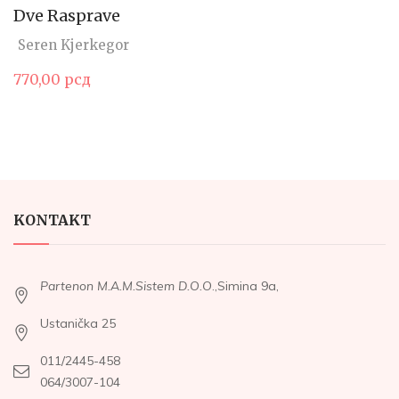
Dve Rasprave
Seren Kjerkegor
770,00
рсд
KONTAKT
Partenon M.A.M.Sistem D.O.O
.,Simina 9a,
Ustanička 25
011/2445-458
064/3007-104