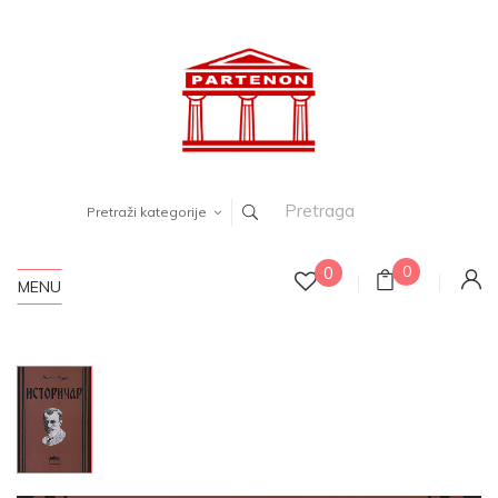
Pretraži kategorije
0
0
MENU