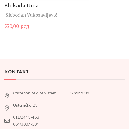
Blokada Uma
Slobodan Vukosavljević
550,00
рсд
KONTAKT
Partenon M.A.M.Sistem D.O.O
.,Simina 9a,
Ustanička 25
011/2445-458
064/3007-104