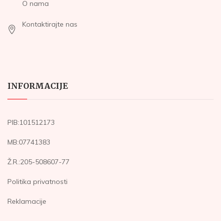
O nama
Kontaktirajte nas
INFORMACIJE
PIB:101512173
MB:07741383
Ž.R.:205-508607-77
Politika privatnosti
Reklamacije