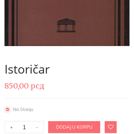
Istoričar
850,00
рсд
Na Stanju
Istoričar
+
-
DODAJ U KORPU
količina