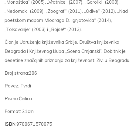
„Monaštica“ (2005), „Vratnice“ (2007), „Goroliki“ (2008),
„Nedomak“ (2009), „Zoograf“ (2011), „Odive“ (2012), „Nad
poetskom mapom Miodraga D. Ignjatovića“ (2014),
„Tolkovanje“ (2003) i „Bojse!“ (2013).
Član je Udruženja književnika Srbije, Društva književnika
Beograda i Književnog kluba ,,Scena Crnjanski”. Dobitnik je
desetine značajnih priznanja za književnost. Živi u Beogradu.
Broj strana:286
Povez: Tvrdi
Pismo:Ćirilica
Format: 21cm
ISBN
:9788671578875