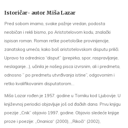
Istoričar- autor Miša Lazar
Pred sobom imamo, svake pažnje vredan, podosta
neobičan i rekli bismo, po Aristotelovom kodu, znalački
ispisan roman. Roman retke poetološke provinijencije,
zanatskog umeća, kako baš aristotelovskom disputu priliči.
Upravo ta odrednica “disput” (prepirka, spor, raspravljanje,
neslaganje…), učinila je našeg pisca izvrsnim, ali i predmeta,
odnosno ” po predmetu utvrđivanja istine”, odgovornim i
retko kvalifikovanim disputatorom…
Miša Lazar rođen je 1957. godine u Torniku kod Ljubovije. U
književnoj periodici objavljuje još od đačkih dana. Prvu knjigu
poezije ,,Cnik” objavio 1997. godine. Objavio sledeće knjige
proze i poezije: „Onanica“ (2000), „Rikoči“ (2002),