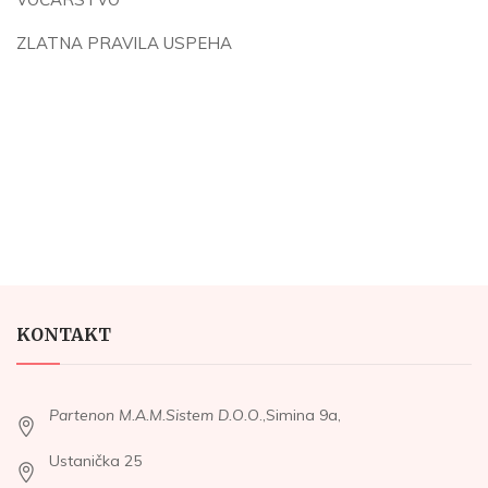
ZLATNA PRAVILA USPEHA
KONTAKT
Partenon M.A.M.Sistem D.O.O
.,Simina 9a,
Ustanička 25