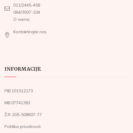
011/2445-458
064/3007-104
O nama
Kontaktirajte nas
INFORMACIJE
PIB:101512173
MB:07741383
Ž.R.:205-508607-77
Politika privatnosti